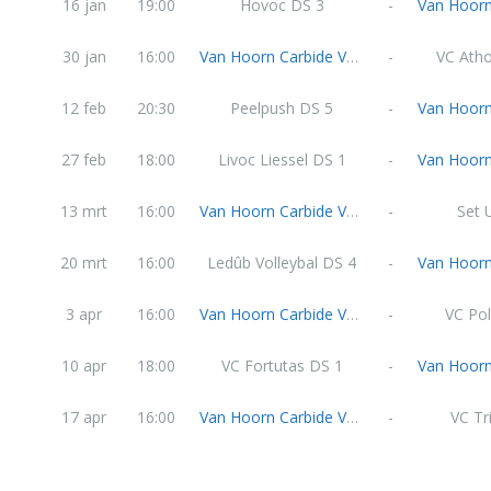
16 jan
19:00
Hovoc DS 3
-
30 jan
16:00
Van Hoorn Carbide VC Weert DS 3
-
VC Atho
12 feb
20:30
Peelpush DS 5
-
27 feb
18:00
Livoc Liessel DS 1
-
13 mrt
16:00
Van Hoorn Carbide VC Weert DS 3
-
Set 
20 mrt
16:00
Ledûb Volleybal DS 4
-
3 apr
16:00
Van Hoorn Carbide VC Weert DS 3
-
VC Pol
10 apr
18:00
VC Fortutas DS 1
-
17 apr
16:00
Van Hoorn Carbide VC Weert DS 3
-
VC Tr