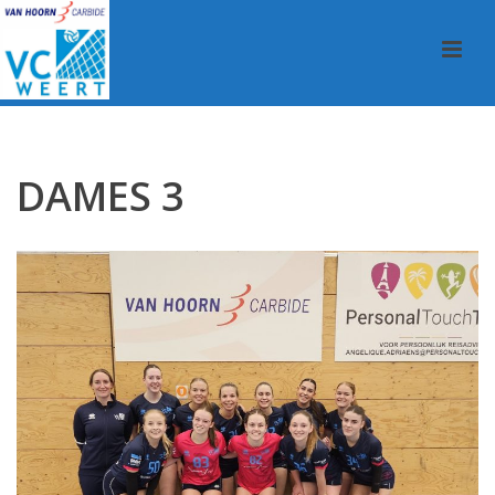
HOME
/
TEAMS
/ DAMES 3
DAMES 3