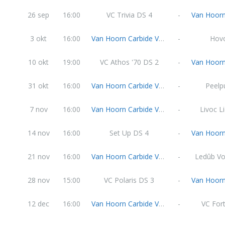
26 sep
16:00
VC Trivia DS 4
-
3 okt
16:00
Van Hoorn Carbide VC Weert DS 3
-
Hov
10 okt
19:00
VC Athos '70 DS 2
-
31 okt
16:00
Van Hoorn Carbide VC Weert DS 3
-
Peelp
7 nov
16:00
Van Hoorn Carbide VC Weert DS 3
-
Livoc L
14 nov
16:00
Set Up DS 4
-
21 nov
16:00
Van Hoorn Carbide VC Weert DS 3
-
Ledûb Vo
28 nov
15:00
VC Polaris DS 3
-
12 dec
16:00
Van Hoorn Carbide VC Weert DS 3
-
VC For