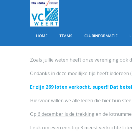
HOME
TEAMS
CLUBINFORMATIE
L
Zoals jullie weten heeft onze vereniging ook 
Ondanks in deze moeilijke tijd heeft iedereen 
Er zijn 269 loten verkocht, super!! Dat bet
Hiervoor willen we alle leden die hier hun st
Op
6 december is de trekking
en de lotnummer(
Leuk om even een top 3 meest verkochte lote