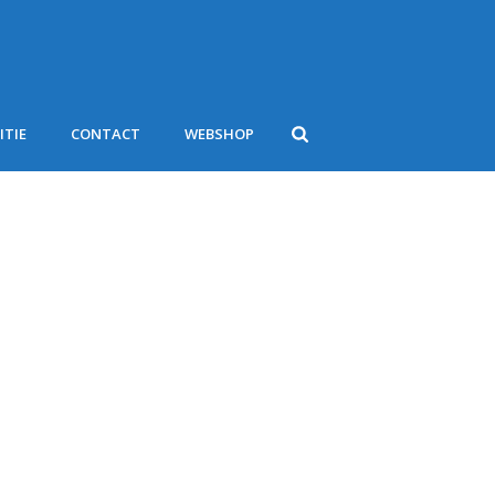
ITIE
CONTACT
WEBSHOP
HOME
/
OPBRENGST GROTE CLUBACTIE 2022