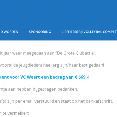
ID WORDEN
SPONSORING
LIEFHEBBERIJ VOLLEYBAL COMPET
dit jaar weer meegedaan aan “De Grote Clubactie”.
(vooral de jeugdleden) heel erg zijn/haar best gedaan!
ekent voor VC Weert een bedrag van € 669,-!
eentje aan hebben bijgedragen bedanken.
s) zijn per email verstuurd en staat op het bankafschrift.
n te vermelden: