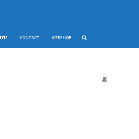
ITIE
CONTACT
WEBSHOP
HOME
/
2023-06-11-12
/ 2023-06-11-12