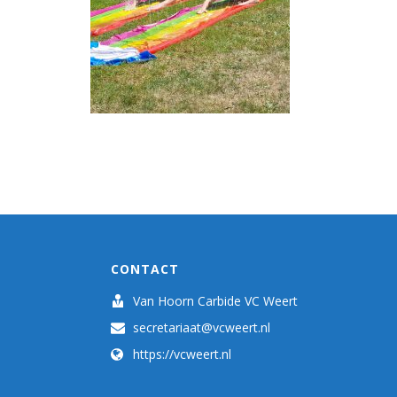
CONTACT
Van Hoorn Carbide VC Weert
secretariaat@vcweert.nl
https://vcweert.nl